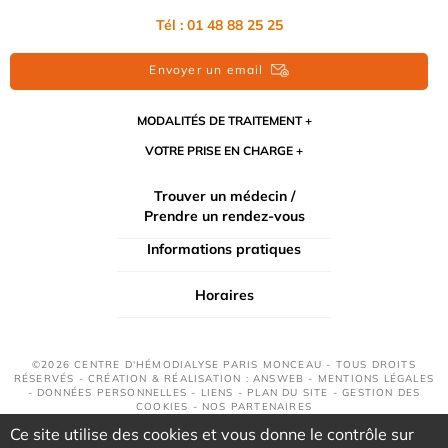
Tél :
01 48 88 25 25
Envoyer un email
MODALITÉS DE TRAITEMENT
VOTRE PRISE EN CHARGE
Trouver un médecin /
Prendre un rendez-vous
Informations pratiques
Horaires
©2026 CENTRE D'HÉMODIALYSE PARIS MONCEAU - TOUS DROITS
RÉSERVÉS - CRÉATION & RÉALISATION : ANSWEB -
MENTIONS LÉGALES
-
DONNÉES PERSONNELLES
-
LIENS
-
PLAN DU SITE
-
GESTION DES
COOKIES
-
NOS PARTENAIRES
Ce site utilise des cookies et vous donne le contrôle sur